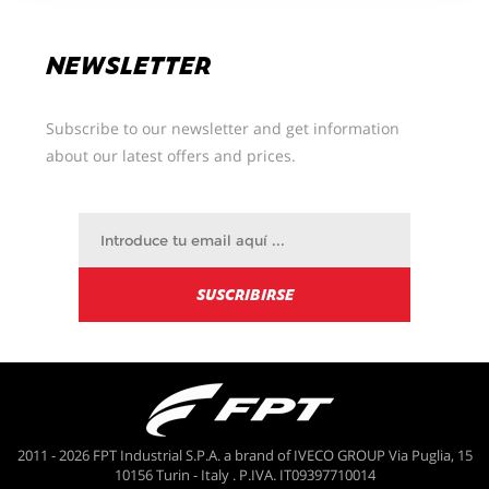
NEWSLETTER
Subscribe to our newsletter and get information
about our latest offers and prices.
2011 - 2026 FPT Industrial S.P.A. a brand of IVECO GROUP Via Puglia, 15
10156 Turin - Italy . P.IVA. IT09397710014