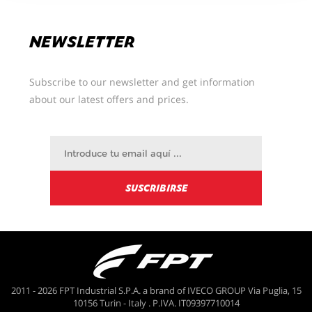
NEWSLETTER
Subscribe to our newsletter and get information
about our latest offers and prices.
2011 - 2026 FPT Industrial S.P.A. a brand of IVECO GROUP Via Puglia, 15
10156 Turin - Italy . P.IVA. IT09397710014