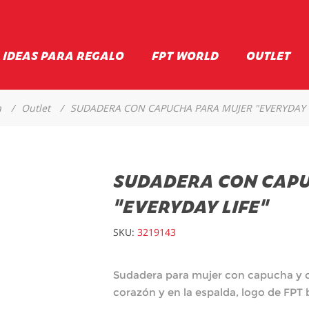
IDEAS PARA REGALO
FPT WORLD
OUTLET
a
/
Outlet
/
SUDADERA CON CAPUCHA PARA MUJER "EVERYDAY L
SUDADERA CON CAP
"EVERYDAY LIFE"
SKU:
3219143
Sudadera para mujer con capucha y ci
corazón y en la espalda, logo de FPT