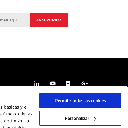
Permitir todas las cookies
s básicas y el
a función de las
Personalizar
, optimizar la
s, hay cookies