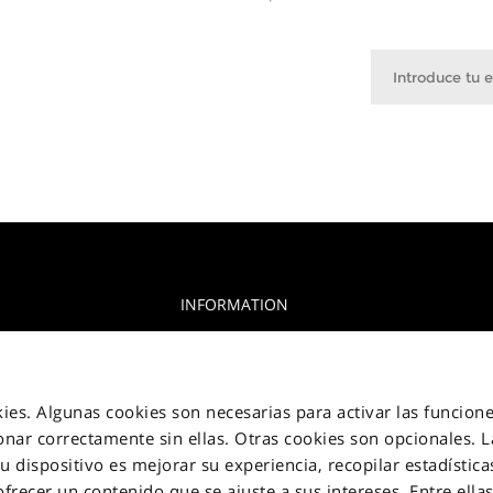
INFORMATION
Privacy Policy
glia, 15 10156
Aviso de cookies
okies. Algunas cookies son necesarias para activar las funcione
Jakala Privacy policy
nar correctamente sin ellas. Otras cookies son opcionales. L
 dispositivo es mejorar su experiencia, recopilar estadísticas
Condiciones de venta
 ofrecer un contenido que se ajuste a sus intereses. Entre ella