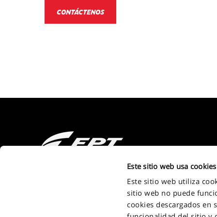
CONTÁCTENOS
2011 - 2026 FPT Industrial S.P.A. a brand of IVECO GROUP Via Pu
Este sitio web usa cookies
Turin - Italy . P.IVA. IT09397710014
Este sitio web utiliza co
sitio web no puede funcio
cookies descargados en su
funcionalidad del sitio y