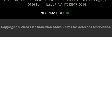
2011 - 2026 FPT Industrial S.P.A. a brand of IVECO GROUP Via Puglia, 15
momento
10156 Turin - Italy . P.IVA. IT09397710014
INFORMATION
Copyright ® 2026 FPT Industrial Store. Todos los derechos reservados.