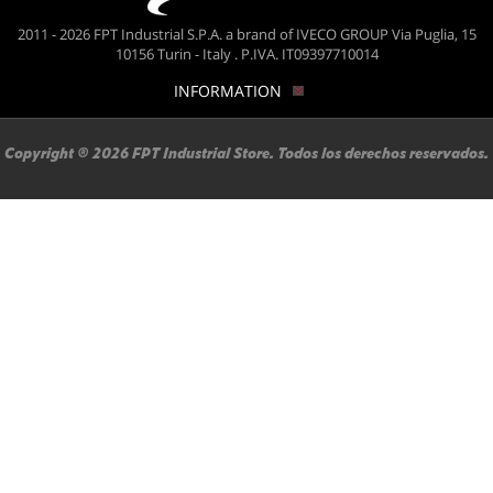
2011 - 2026 FPT Industrial S.P.A. a brand of IVECO GROUP Via Puglia, 15
10156 Turin - Italy . P.IVA. IT09397710014
INFORMATION
Copyright ® 2026 FPT Industrial Store. Todos los derechos reservados.