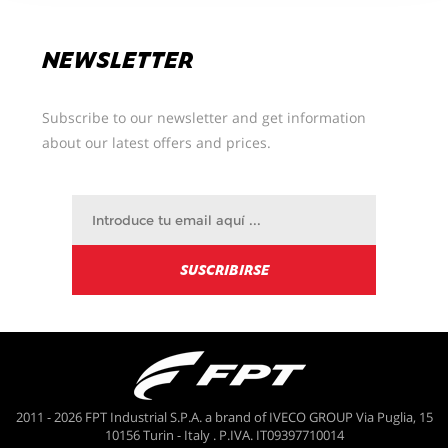
NEWSLETTER
Subscribe to our newsletter and get information
about our latest offers and prices.
2011 - 2026 FPT Industrial S.P.A. a brand of IVECO GROUP Via Puglia, 15
10156 Turin - Italy . P.IVA. IT09397710014