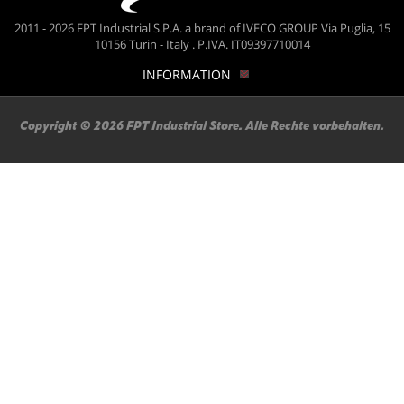
2011 - 2026 FPT Industrial S.P.A. a brand of IVECO GROUP Via Puglia, 15
10156 Turin - Italy . P.IVA. IT09397710014
INFORMATION
Copyright © 2026 FPT Industrial Store. Alle Rechte vorbehalten.