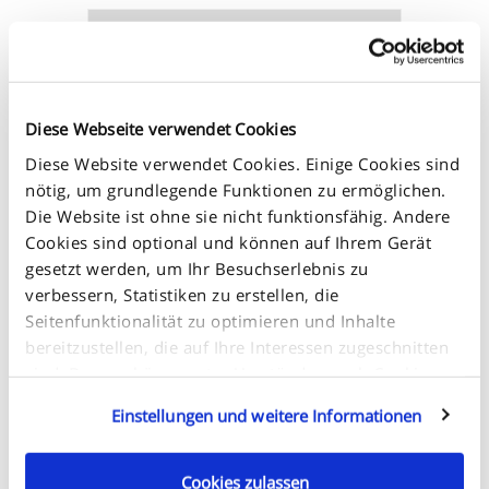
Diese Webseite verwendet Cookies
Diese Website verwendet Cookies. Einige Cookies sind
nötig, um grundlegende Funktionen zu ermöglichen.
Größentabelle
Die Website ist ohne sie nicht funktionsfähig. Andere
Cookies sind optional und können auf Ihrem Gerät
gesetzt werden, um Ihr Besuchserlebnis zu
verbessern, Statistiken zu erstellen, die
Seitenfunktionalität zu optimieren und Inhalte
+
bereitzustellen, die auf Ihre Interessen zugeschnitten
-
sind. Dazu gehören unter Umständen auch Cookies,
die von Dienstleistungen für Dritte gesetzt werden,
Einstellungen und weitere Informationen
welche auf unseren Webseiten erscheinen und von
solchen Dritten auch für ihre Zwecke verwendet
werden können. Klicken Sie auf „Einstellungen und
Cookies zulassen