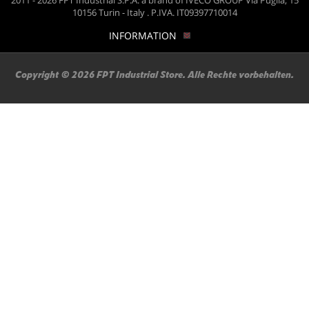
2011 - 2026 FPT Industrial S.P.A. a brand of IVECO GROUP Via Puglia, 15
Präferenzen zu speichern.
10156 Turin - Italy . P.IVA. IT09397710014
Sie können Ihre Präferenzen jederzeit ändern.
INFORMATION
Copyright © 2026 FPT Industrial Store. Alle Rechte vorbehalten.