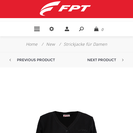
0
Home
/
New
/
Strickjacke für Damen
PREVIOUS PRODUCT
NEXT PRODUCT