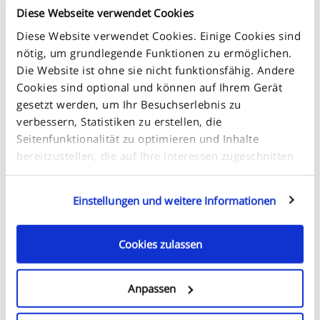
Diese Webseite verwendet Cookies
Diese Website verwendet Cookies. Einige Cookies sind
nötig, um grundlegende Funktionen zu ermöglichen.
Die Website ist ohne sie nicht funktionsfähig. Andere
+
Cookies sind optional und können auf Ihrem Gerät
-
gesetzt werden, um Ihr Besuchserlebnis zu
verbessern, Statistiken zu erstellen, die
Seitenfunktionalität zu optimieren und Inhalte
bereitzustellen, die auf Ihre Interessen zugeschnitten
sind. Dazu gehören unter Umständen auch Cookies,
die von Dienstleistungen für Dritte gesetzt werden,
Einstellungen und weitere Informationen
welche auf unseren Webseiten erscheinen und von
solchen Dritten auch für ihre Zwecke verwendet
werden können. Klicken Sie auf „Einstellungen und
Cookies zulassen
weitere Informationen“ für Details darüber, welche
Cookies auf Ihrem Gerät gesetzt werden und wie diese
Anpassen
verwendet werden