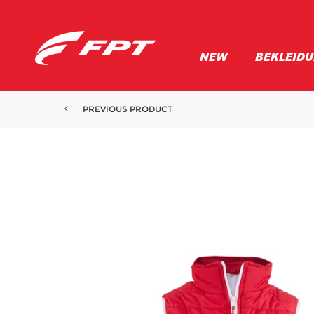
NEW
BEKLEID
PREVIOUS PRODUCT
UNISEX SHORT-SLEEVE POLO SH...