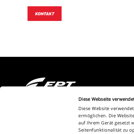
KONTAKT
2011 - 2026 FPT Industrial S.P.A. a brand of IVECO GROUP Via Pu
Diese Webseite verwende
Turin - Italy . P.IVA. IT09397710014
Diese Website verwendet 
ermöglichen. Die Website
auf Ihrem Gerät gesetzt w
Seitenfunktionalität zu o