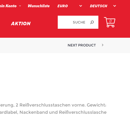
in Konto
Wunschliste
0
AKTION
NEXT PRODUCT
ierung, 2 Reißverschlusstaschen vorne. Gewicht:
uardlabel, Nackenband und Reißverschlusslasche