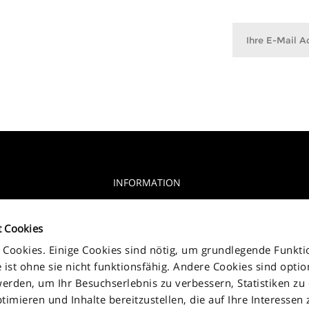
INFORMATION
Datenschutzhinweise
glia, 15 10156
t Cookies
Cookie-Erklärung
Cookies. Einige Cookies sind nötig, um grundlegende Funkti
Jakala Privacy policy
 ist ohne sie nicht funktionsfähig. Andere Cookies sind opti
erden, um Ihr Besuchserlebnis zu verbessern, Statistiken zu e
AGB
ptimieren und Inhalte bereitzustellen, die auf Ihre Interessen
Kontakt