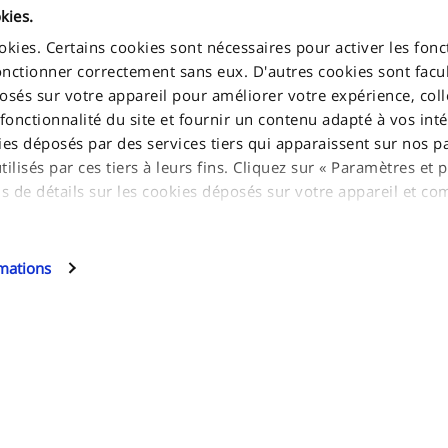
kies.
ookies. Certains cookies sont nécessaires pour activer les fonc
onctionner correctement sans eux. D'autres cookies sont facul
sés sur votre appareil pour améliorer votre expérience, coll
 fonctionnalité du site et fournir un contenu adapté à vos inté
INFORMATION
ies déposés par des services tiers qui apparaissent sur nos p
lisés par ces tiers à leurs fins. Cliquez sur « Paramètres et p
s de détails sur les cookies déposés sur votre appareil et co
Avis de confidentialité
glia, 15 10156
Déclaration relative aux cookies
Jakala Privacy policy
cookies facultatifs, cliquez sur « Continuer ».
rmations
r plus ou choisir les types de cookies facultatifs que ce site p
Conditions de vente
 et plus d'informations », puis cliquez sur « Continuer » pour
Contactez-nous
urrez modifier vos préférences à tout moment.
Plan du site