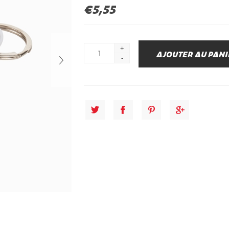
€5,55
+
-