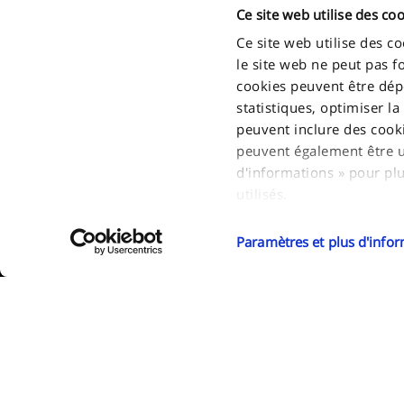
Ce site web utilise des coo
Ce site web utilise des c
le site web ne peut pas f
cookies peuvent être dépo
statistiques, optimiser la
peuvent inclure des cook
peuvent également être uti
d'informations » pour plu
2011 - 2026 FPT Industrial S.P.A. a brand of IVECO GROUP Via Pu
utilisés.
Turin - Italy . P.IVA. IT09397710014
Si vous acceptez tous les 
Paramètres et plus d'info
Si vous souhaitez en savoi
sélectionnez « Paramètres
vos préférences. Vous po