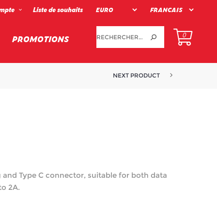
mpte
Liste de souhaits
0
PROMOTIONS
NEXT PRODUCT
g and Type C connector, suitable for both data
to 2A.