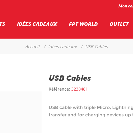
Mon co
TS
IDÉES CADEAUX
FPT WORLD
OUTLET
Accueil
/
Idées cadeaux
/
USB Cables
USB Cables
Référence:
3238481
USB cable with triple Micro, Lightnin
transfer and for charging devices up 