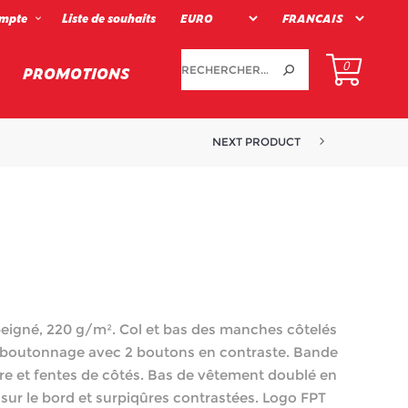
mpte
Liste de souhaits
0
PROMOTIONS
NEXT PRODUCT
COUPE-VENT BLEU POUR HOMMES
peigné, 220 g/m². Col et bas des manches côtelés
e boutonnage avec 2 boutons en contraste. Bande
re et fentes de côtés. Bas de vêtement doublé en
 sur le bord et surpiqûres contrastées. Logo FPT