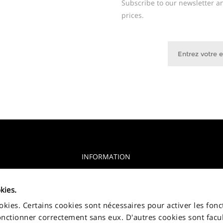
Subscribe to our newsletter an
prices.
INFORMATION
Avis de confidentialité
glia, 15 10156
kies.
Déclaration relative aux cookies
ookies. Certains cookies sont nécessaires pour activer les fonc
Jakala Privacy policy
onctionner correctement sans eux. D'autres cookies sont facul