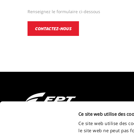
Renseignez le formulaire ci-dessous
CONTACTEZ-NOUS
2011 - 2026 FPT Industrial S.P.A. a brand of IVECO GROUP Via Pu
Ce site web utilise des coo
Turin - Italy . P.IVA. IT09397710014
Ce site web utilise des c
le site web ne peut pas f