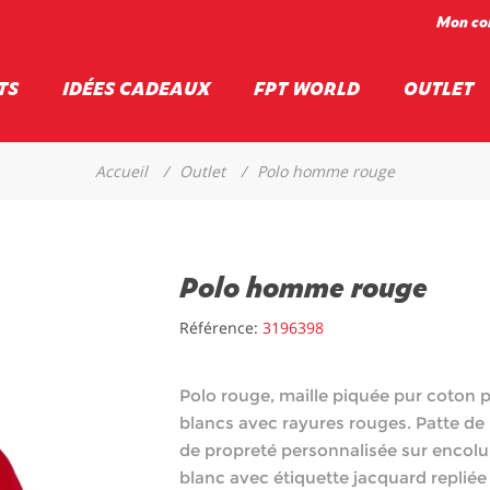
Mon co
TS
IDÉES CADEAUX
FPT WORLD
OUTLET
Accueil
/
Outlet
/
Polo homme rouge
Polo homme rouge
Référence:
3196398
Polo rouge, maille piquée pur coton 
blancs avec rayures rouges. Patte d
de propreté personnalisée sur encolu
blanc avec étiquette jacquard repliée