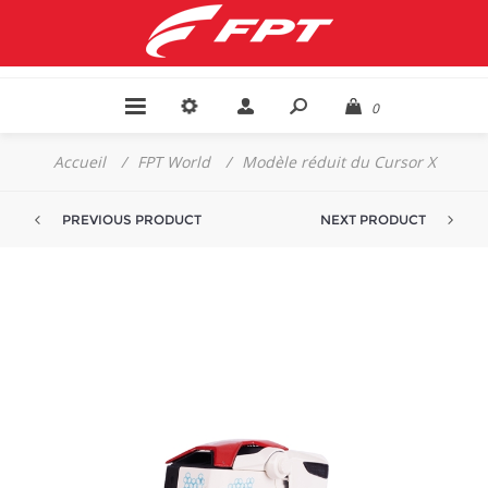
0
Accueil
/
FPT World
/
Modèle réduit du Cursor X
PREVIOUS PRODUCT
NEXT PRODUCT