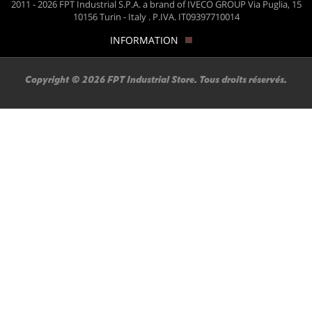
2011 - 2026 FPT Industrial S.P.A. a brand of IVECO GROUP Via Puglia, 15
10156 Turin - Italy . P.IVA. IT09397710014
INFORMATION
Copyright © 2026 FPT Industrial Store. Tous droits réservés.