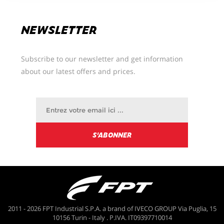
NEWSLETTER
Subscribe to our newsletter and get information
about our latest offers and prices.
2011 - 2026 FPT Industrial S.P.A. a brand of IVECO GROUP Via Puglia, 15
10156 Turin - Italy . P.IVA. IT09397710014