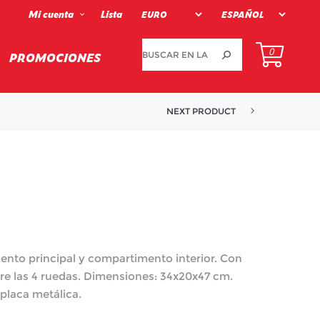
Mi cuenta
Lista
0
PROMOCIONES
NEXT PRODUCT
mento principal y compartimento interior. Con
e las 4 ruedas. Dimensiones: 34x20x47 cm.
placa metálica.