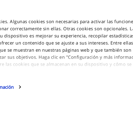
okies. Algunas cookies son necesarias para activar las funcione
nar correctamente sin ellas. Otras cookies son opcionales. L
 dispositivo es mejorar su experiencia, recopilar estadísticas
INFORMATION
 ofrecer un contenido que se ajuste a sus intereses. Entre ella
 que se muestran en nuestras páginas web y que también son 
zar sus objetivos. Haga clic en "Configuración y más informa
Privacy Policy
glia, 15 10156
re las cookies que se almacenan en su dispositivo y cómo se u
Aviso de cookies
Jakala Privacy policy
es opcionales, haga clic en "Continuar".
ormación y/o seleccionar qué tipos de cookies opcionales pue
Condiciones de venta
rmación
uración y más información" y, a continuación, haga clic en "C
Contáctenos
.
Mapa del sitio
rencias en cualquier momento