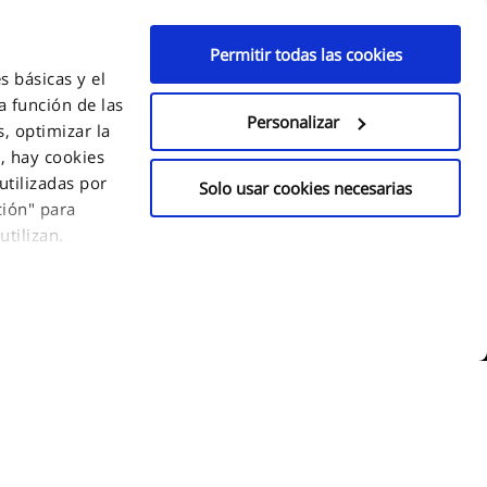
Permitir todas las cookies
s básicas y el
a función de las
Personalizar
, optimizar la
s, hay cookies
utilizadas por
Solo usar cookies necesarias
ción" para
tilizan.
de utilizar este
ontinuar" para