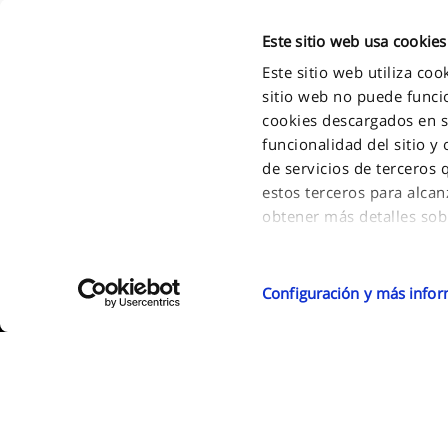
Este sitio web usa cookies
Este sitio web utiliza co
sitio web no puede funcio
cookies descargados en su
funcionalidad del sitio y
de servicios de terceros
estos terceros para alcan
2011 - 2026 FPT Industrial S.P.A. a brand of IVECO GROUP Via Pu
obtener más detalles sob
Turin - Italy . P.IVA. IT09397710014
Si acepta todas las cooki
Si desea obtener más inf
Configuración y más info
sitio, seleccione "Config
guardar sus preferencias
Podrá cambiar sus prefe