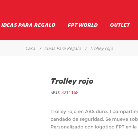
IDEAS PARA REGALO
FPT WORLD
OUTLET
Casa
/
Ideas Para Regalo
/
Trolley rojo
Trolley rojo
SKU:
3211168
Trolley rojo en ABS duro. 1 comparti
candado de seguridad. Se mueve sobr
Personalizado con logotipo FPT en la 