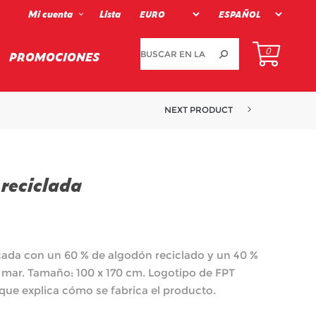
Mi cuenta
Lista
0
PROMOCIONES
NEXT PRODUCT
TEJIDO SOFTSHELL NEGRO HOMB...
reciclada
icada con un 60 % de algodón reciclado y un 40 %
l mar. Tamaño: 100 x 170 cm. Logotipo de FPT
a que explica cómo se fabrica el producto.