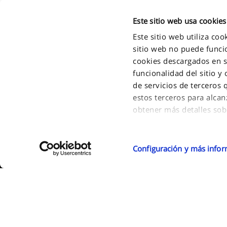
Este sitio web usa cookies
Este sitio web utiliza co
sitio web no puede funcio
cookies descargados en su
funcionalidad del sitio y
de servicios de terceros
estos terceros para alcan
2011 - 2026 FPT Industrial S.P.A. a brand of IVECO GROUP Via Pu
obtener más detalles sob
Turin - Italy . P.IVA. IT09397710014
Si acepta todas las cooki
Si desea obtener más inf
Configuración y más info
sitio, seleccione "Config
guardar sus preferencias
Podrá cambiar sus prefe