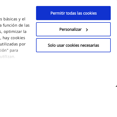
Permitir todas las cookies
s básicas y el
a función de las
Personalizar
, optimizar la
s, hay cookies
utilizadas por
Solo usar cookies necesarias
ción" para
tilizan.
de utilizar este
ontinuar" para