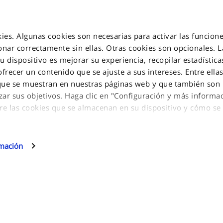
okies. Algunas cookies son necesarias para activar las funcione
nar correctamente sin ellas. Otras cookies son opcionales. L
 dispositivo es mejorar su experiencia, recopilar estadísticas
INFORMATION
 ofrecer un contenido que se ajuste a sus intereses. Entre ella
 que se muestran en nuestras páginas web y que también son 
zar sus objetivos. Haga clic en "Configuración y más informa
Privacy Policy
glia, 15 10156
re las cookies que se almacenan en su dispositivo y cómo se u
Aviso de cookies
Jakala Privacy policy
es opcionales, haga clic en "Continuar".
ormación y/o seleccionar qué tipos de cookies opcionales pue
Condiciones de venta
rmación
uración y más información" y, a continuación, haga clic en "C
Contáctenos
.
Mapa del sitio
rencias en cualquier momento