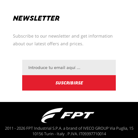
NEWSLETTER
Subscribe to our newsletter and get information
about our latest offers and prices.
2011 - 2026 FPT Industrial S.P.A. a brand of IVECO GROUP Via Puglia, 15
10156 Turin - Italy . P.IVA. IT09397710014