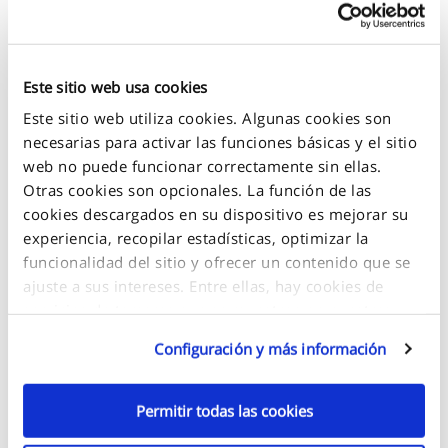
Este sitio web usa cookies
Guía de tallas
Este sitio web utiliza cookies. Algunas cookies son
necesarias para activar las funciones básicas y el sitio
web no puede funcionar correctamente sin ellas.
Otras cookies son opcionales. La función de las
cookies descargados en su dispositivo es mejorar su
experiencia, recopilar estadísticas, optimizar la
+
funcionalidad del sitio y ofrecer un contenido que se
-
ajuste a sus intereses. Entre ellas, hay cookies de
servicios de terceros que se muestran en nuestras
páginas web y que también son utilizadas por estos
Configuración y más información
terceros para alcanzar sus objetivos. Haga clic en
"Configuración y más información" para obtener más
detalles sobre las cookies que se almacenan en su
Permitir todas las cookies
dispositivo y cómo se utilizan.