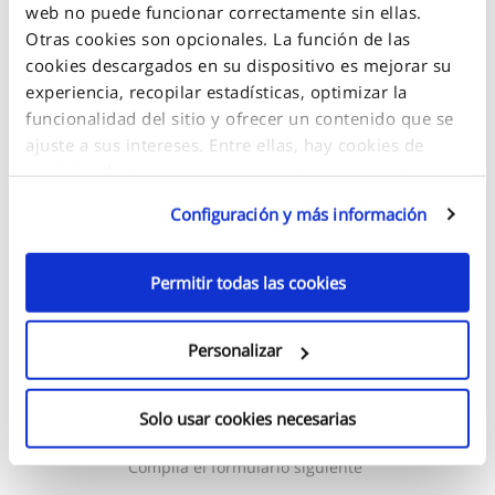
web no puede funcionar correctamente sin ellas.
Otras cookies son opcionales. La función de las
cookies descargados en su dispositivo es mejorar su
experiencia, recopilar estadísticas, optimizar la
funcionalidad del sitio y ofrecer un contenido que se
ajuste a sus intereses. Entre ellas, hay cookies de
servicios de terceros que se muestran en nuestras
páginas web y que también son utilizadas por estos
Configuración y más información
terceros para alcanzar sus objetivos. Haga clic en
"Configuración y más información" para obtener más
detalles sobre las cookies que se almacenan en su
Permitir todas las cookies
dispositivo y cómo se utilizan.
Personalizar
Si acepta todas las cookies opcionales, haga clic en
"Continuar".
CONTACTENOS
Si desea obtener más información y/o seleccionar qué
Solo usar cookies necesarias
tipos de cookies opcionales puede utilizar este sitio,
seleccione "Configuración y más información" y, a
Compila el formulario siguiente
continuación, haga clic en "Continuar" para guardar