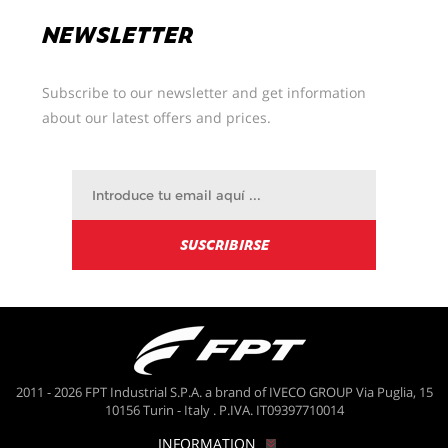
NEWSLETTER
Subscribe to our newsletter and get information
about our latest offers and prices.
2011 - 2026 FPT Industrial S.P.A. a brand of IVECO GROUP Via Puglia, 15
10156 Turin - Italy . P.IVA. IT09397710014
INFORMATION