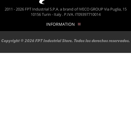
2011 - 2026 FPT Industrial S.P.A. a brand of IVECO GROUP Via Puglia, 15
10156 Turin - Italy . P.IVA. IT09397710014
INFORMATION
Copyright ® 2026 FPT Industrial Store. Todos los derechos reservados.