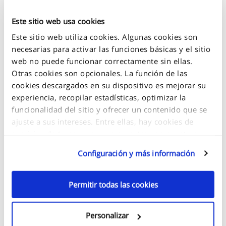
€108,99
Este sitio web usa cookies
Este sitio web utiliza cookies. Algunas cookies son
3 EN STOCK
necesarias para activar las funciones básicas y el sitio
web no puede funcionar correctamente sin ellas.
Otras cookies son opcionales. La función de las
+
cookies descargados en su dispositivo es mejorar su
-
experiencia, recopilar estadísticas, optimizar la
funcionalidad del sitio y ofrecer un contenido que se
ajuste a sus intereses. Entre ellas, hay cookies de
servicios de terceros que se muestran en nuestras
páginas web y que también son utilizadas por estos
Configuración y más información
terceros para alcanzar sus objetivos. Haga clic en
"Configuración y más información" para obtener más
detalles sobre las cookies que se almacenan en su
Permitir todas las cookies
dispositivo y cómo se utilizan.
Personalizar
Si acepta todas las cookies opcionales, haga clic en