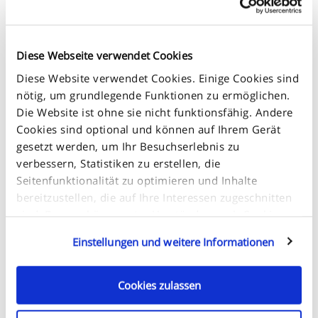
Diese Webseite verwendet Cookies
Größentabelle
Diese Website verwendet Cookies. Einige Cookies sind
nötig, um grundlegende Funktionen zu ermöglichen.
Die Website ist ohne sie nicht funktionsfähig. Andere
Cookies sind optional und können auf Ihrem Gerät
gesetzt werden, um Ihr Besuchserlebnis zu
verbessern, Statistiken zu erstellen, die
+
-
Seitenfunktionalität zu optimieren und Inhalte
bereitzustellen, die auf Ihre Interessen zugeschnitten
sind. Dazu gehören unter Umständen auch Cookies,
die von Dienstleistungen für Dritte gesetzt werden,
Einstellungen und weitere Informationen
welche auf unseren Webseiten erscheinen und von
solchen Dritten auch für ihre Zwecke verwendet
werden können. Klicken Sie auf „Einstellungen und
Cookies zulassen
weitere Informationen“ für Details darüber, welche
Cookies auf Ihrem Gerät gesetzt werden und wie diese