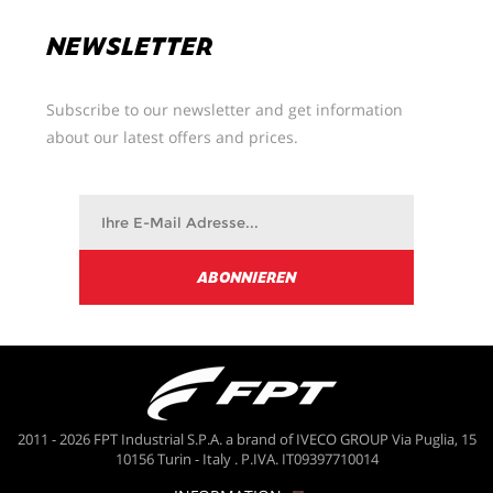
NEWSLETTER
Subscribe to our newsletter and get information
about our latest offers and prices.
2011 - 2026 FPT Industrial S.P.A. a brand of IVECO GROUP Via Puglia, 15
10156 Turin - Italy . P.IVA. IT09397710014