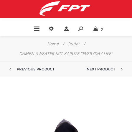
0
Home
/
Outlet
/
DAMEN-SWEATER MIT KAPUZE "EVERYDAY LIFE"
PREVIOUS PRODUCT
NEXT PRODUCT