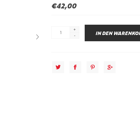
€42,00
+
-