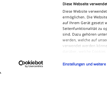
Diese Webseite verwende
Diese Website verwendet 
ermöglichen. Die Website
auf Ihrem Gerät gesetzt w
Seitenfunktionalität zu o
sind. Dazu gehören unter
werden, welche auf unse
verwendet werden können.
2011 - 2026 FPT Industrial S.P.A. a brand of IVECO GROUP Via Pu
darüber, welche Cookies
Turin - Italy . P.IVA. IT09397710014
Wenn Sie alle optionalen
Einstellungen und weitere
erfahren und/oder auswä
kann, wählen Sie „Einste
Ihre Präferenzen zu spei
Sie können Ihre Präferen