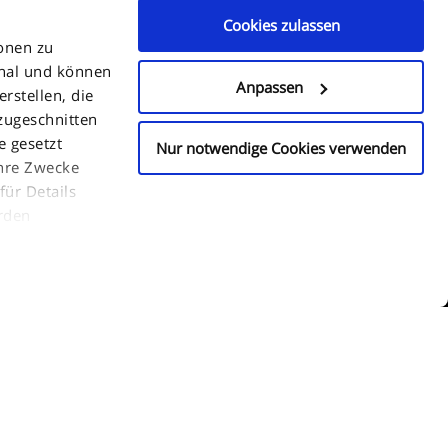
Cookies zulassen
onen zu
onal und können
Anpassen
rstellen, die
 zugeschnitten
e gesetzt
Nur notwendige Cookies verwenden
ihre Zwecke
für Details
rden
r darüber
eite verwenden
uf "Weiter", um