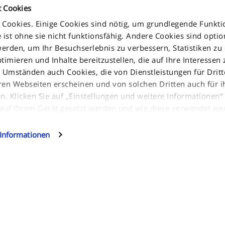
t Cookies
Cookies. Einige Cookies sind nötig, um grundlegende Funkti
 ist ohne sie nicht funktionsfähig. Andere Cookies sind opti
erden, um Ihr Besuchserlebnis zu verbessern, Statistiken zu e
ptimieren und Inhalte bereitzustellen, die auf Ihre Interessen
INFORMATION
 Umständen auch Cookies, die von Dienstleistungen für Dritt
ren Webseiten erscheinen und von solchen Dritten auch für 
 Klicken Sie auf „Einstellungen und weitere Informationen“ 
Datenschutzhinweise
glia, 15 10156
 auf Ihrem Gerät gesetzt werden und wie diese verwendet we
Cookie-Erklärung
Jakala Privacy policy
 Cookies akzeptieren, klicken Sie auf "Weiter". Wenn Sie meh
 Informationen
hlen möchten, welche Arten von optionalen Cookies diese S
AGB
llungen und weitere Informationen“ und klicken Sie danach a
Kontakt
chern.
Sitemap
zen jederzeit ändern.