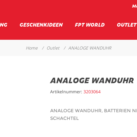
Me
UNG
GESCHENKIDEEN
FPT WORLD
OUTLET
Home
/
Outlet
/
ANALOGE WANDUHR
ANALOGE WANDUHR
Artikelnummer:
3203064
ANALOGE WANDUHR, BATTERIEN NI
SCHACHTEL